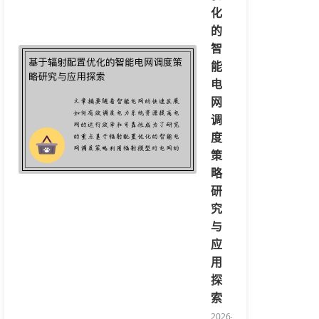
化
的
智
能
电
网
调
度
策
略
研
究
与
应
用
探
索
2026-08-06