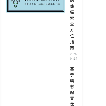
路
线
探
索
全
方
位
指
南
2026-08-07
04:37:20/li>
基
于
辐
射
配
置
优