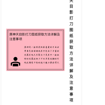
天
目
影
打
刀
图
纸
获
取
方
法
详
解
及
注
意
事
项