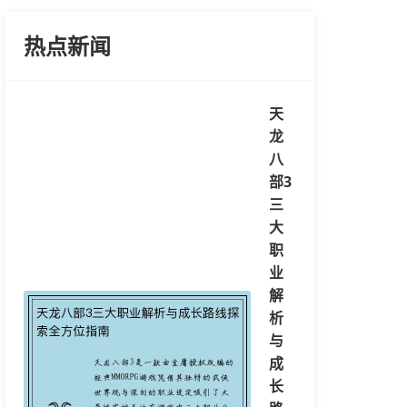
热点新闻
天
龙
八
部3
三
大
职
业
解
析
与
成
长