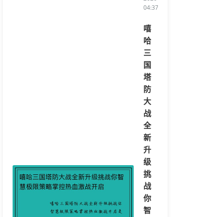
04:37:46/li>
嘻
哈
三
国
塔
防
大
战
全
新
升
级
挑
战
你
智