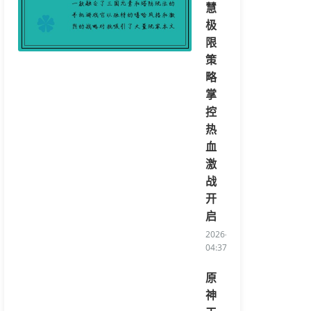
慧
极
限
策
略
掌
控
热
血
激
战
开
启
2026-08-05
04:37:39/li>
原
神