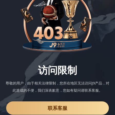
访问限制
尊敬的用户，由于相关法律限制，您所在地区无法访问J9产品，对
此造成的不便，我们深表歉意，您如有疑问请联系客服。
联系客服