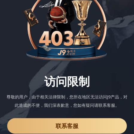
访问限制
尊敬的用户，由于相关法律限制，您所在地区无法访问J9产品，对
此造成的不便，我们深表歉意，您如有疑问请联系客服。
联系客服