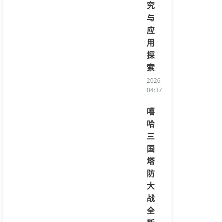
究
与
应
用
探
索
2026-08-06
04:37:46/li>
嘻
哈
三
国
塔
防
大
战
全