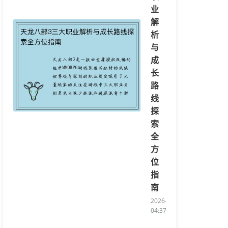
业
解
析
与
成
长
路
线
探
索
全
方
位
指
南
2026-08-07
04:37:20/li>