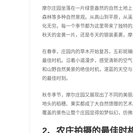
摩尔庄园坐落在一片绿意盎然的自然土地上
森林等多种自然景观。从高山到平原，从溪
化无穷。每一个季节都为这里带来了独特的
秋天的金黄一片，还是冬天的银装素裹，摩
在春季，庄园内的草木开始复苏，五彩斑斓
最佳时机。沿着小道漫步，感受清新的空气
和山野自然美景的绝佳时机，湛蓝的天空与
的最佳时刻。
秋冬季节，摩尔庄园又展现出了不同的美丽
地头的稻穗、果实都成了大自然馈赠的艺术
覆盖的景色让整个庄园显得如梦似幻，仿佛
2、农庄拍摄的最佳时