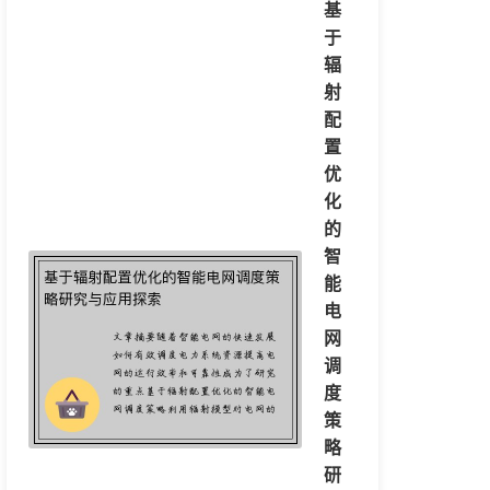
基
于
辐
射
配
置
优
化
的
智
能
电
网
调
度
策
略
研