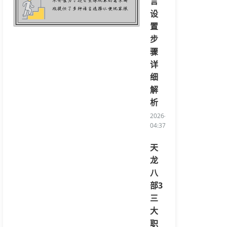
言
设
置
步
骤
详
细
解
析
2026-08-08
04:37:32/li>
天
龙
八
部3
三
大
职