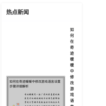
热点新闻
如
何
在
奇
迹
暖
暖
中
修
改
游
戏
语