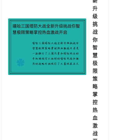
新
升
级
挑
战
你
智
慧
极
限
策
略
掌
控
热
血
激
战