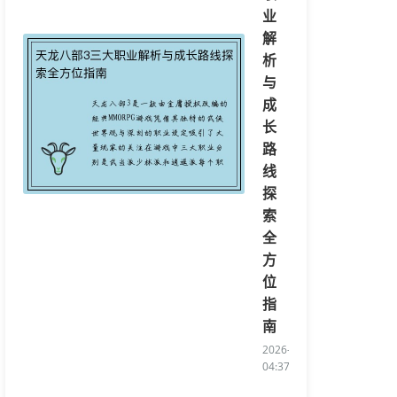
业
解
析
与
成
长
路
线
探
索
全
方
位
指
南
2026-08-07
04:37:20/li>