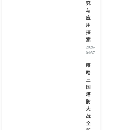
究
与
应
用
探
索
2026-08-06
04:37:46/li>
嘻
哈
三
国
塔
防
大
战
全