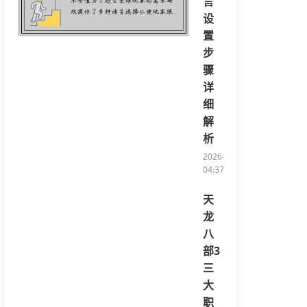
言
设
置
步
骤
详
细
解
析
2026-08-08
04:37:32/li>
天
龙
八
部3
三
大
职