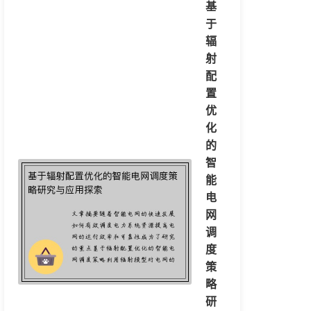
基
于
辐
射
配
置
优
化
的
智
能
电
网
调
度
策
略
研