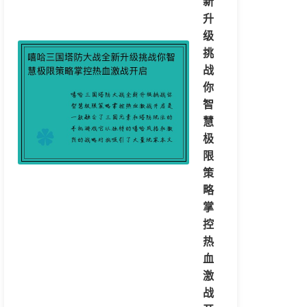
新
升
级
挑
战
你
智
慧
极
限
策
略
掌
控
热
血
激
战