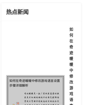
热点新闻
如
何
在
奇
迹
暖
暖
中
修
改
游
戏
语